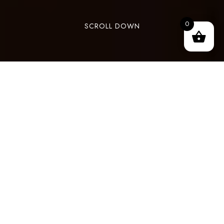
0
SCROLL DOWN
Aux
Jardins d’Épicure
, nous avons eu le plaisir