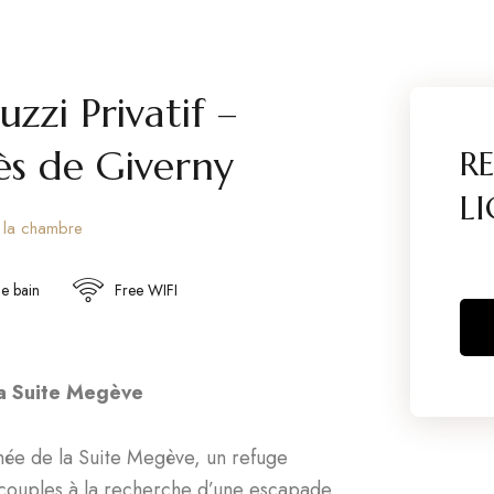
zzi Privatif –
ès de Giverny
R
LI
s la chambre
de bain
Free WIFI
la Suite Megève
née de la Suite Megève, un refuge
 couples à la recherche d’une escapade