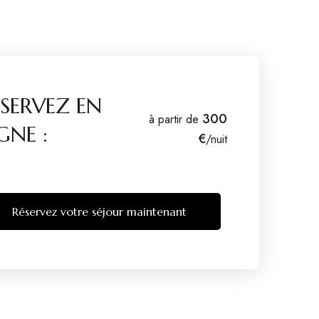
ESERVEZ EN
300
à partir de
GNE :
€
/nuit
Réservez votre séjour maintenant