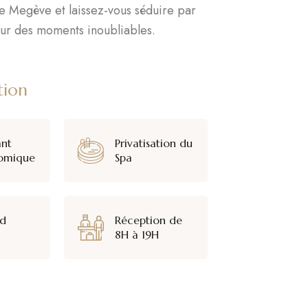
e Megève et laissez-vous séduire par
our des moments inoubliables.
tion
ant
Privatisation du
omique
Spa
ed
Réception de
8H à 19H