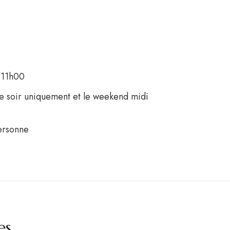
à 11h00
le soir uniquement et le weekend midi
ersonne
es