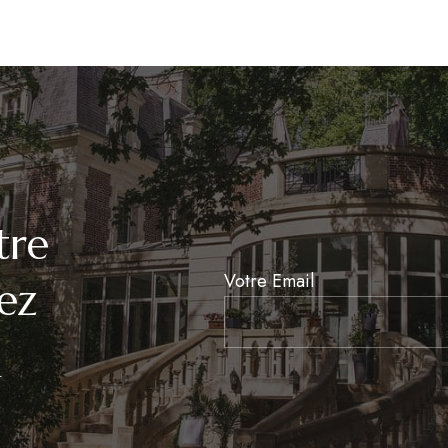
tre
Newsletter
Votre Email
ez
Signup