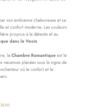
par son ambiance chaleureuse et sa
lle et confort moderne. Les couleurs
phère propice à la détente et au
ique dans le Vexin
.
re, la
Chambre Romantique
est le
es vacances placées sous le signe de
enchanteur où le confort et le
parc.
tion