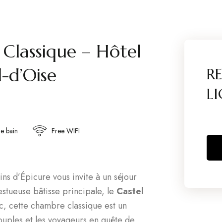
lassique – Hôtel
-d’Oise
R
LI
de bain
Free WIFI
ins d’Épicure vous invite à un séjour
stueuse bâtisse principale, le
Castel
rc, cette chambre classique est un
couples et les voyageurs en quête de