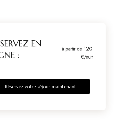
ESERVEZ EN
120
à partir de
GNE :
€
/nuit
Réservez votre séjour maintenant